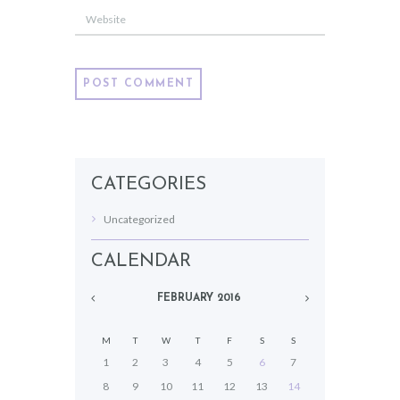
CATEGORIES
Uncategorized
CALENDAR
FEBRUARY
2016
M
T
W
T
F
S
S
1
2
3
4
5
6
7
8
9
10
11
12
13
14