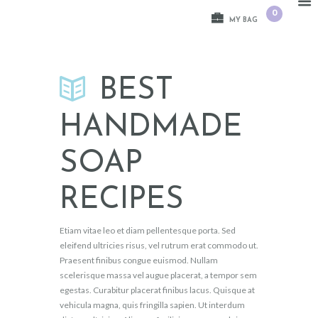
0
MY BAG
BEST
HANDMADE
SOAP
RECIPES
Etiam vitae leo et diam pellentesque porta. Sed
eleifend ultricies risus, vel rutrum erat commodo ut.
Praesent finibus congue euismod. Nullam
scelerisque massa vel augue placerat, a tempor sem
egestas. Curabitur placerat finibus lacus. Quisque at
vehicula magna, quis fringilla sapien. Ut interdum