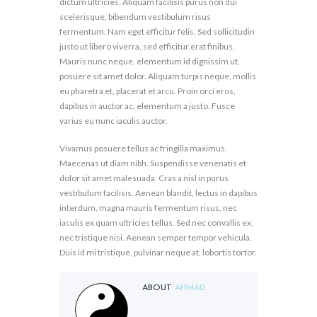
dictum ultricies. Aliquam facilisis purus non dui
scelerisque, bibendum vestibulum risus
fermentum. Nam eget efficitur felis. Sed sollicitudin
justo ut libero viverra, sed efficitur erat finibus.
Mauris nunc neque, elementum id dignissim ut,
posuere sit amet dolor. Aliquam turpis neque, mollis
eu pharetra et, placerat et arcu. Proin orci eros,
dapibus in auctor ac, elementum a justo. Fusce
varius eu nunc iaculis auctor.
Vivamus posuere tellus ac fringilla maximus.
Maecenas ut diam nibh. Suspendisse venenatis et
dolor sit amet malesuada. Cras a nisl in purus
vestibulum facilisis. Aenean blandit, lectus in dapibus
interdum, magna mauris fermentum risus, nec
iaculis ex quam ultricies tellus. Sed nec convallis ex,
nec tristique nisi. Aenean semper tempor vehicula.
Duis id mi tristique, pulvinar neque at, lobortis tortor.
ABOUT
AHMAD