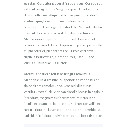
egestas. Curabitur placerat finibus lacus. Quisque at
vehicula magna, quis fringilla sapien. Ut interdum
dictum ultricies. Aliquam facilisis purus non dui
scelerisque, bibendum vestibulum risus
fermentum. Nam eget efficitur felis. Sed sollicitudin
justo ut libero viverra, sed efficitur erat finibus.
Mauris nunc neque, elementum id dignissim ut,
posuere sit amet dolor. Aliquam turpis neque, mollis
eu pharetra et, placerat et arcu. Proin orci eros,
dapibus in auctor ac, elementum a justo. Fusce
varius eu nunc iaculis auctor.
Vivamus posuere tellus ac fringilla maximus.
Maecenas ut diam nibh. Suspendisse venenatis et
dolor sit amet malesuada. Cras a nisl in purus
vestibulum facilisis. Aenean blandit, lectus in dapibus
interdum, magna mauris fermentum risus, nec
iaculis ex quam ultricies tellus. Sed nec convallis ex,
nec tristique nisi. Aenean semper tempor vehicula.
Duis id mi tristique, pulvinar neque at, lobortis tortor.