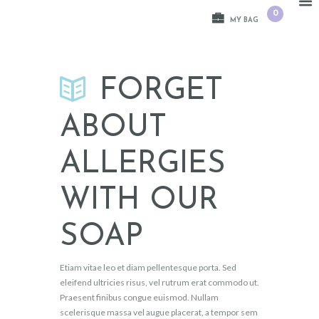
0
MY BAG
FORGET
ABOUT
ALLERGIES
WITH OUR
SOAP
Etiam vitae leo et diam pellentesque porta. Sed
eleifend ultricies risus, vel rutrum erat commodo ut.
Praesent finibus congue euismod. Nullam
scelerisque massa vel augue placerat, a tempor sem