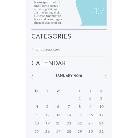
Lorem ipsum dolor sit
amet, consectetuer
3.7
adipiscing elit, sed
diam nonummy nibh
euismod tincidunt ut
laoreet dolore magna
aliquam erat volutpat.
CATEGORIES
Uncategorized
CALENDAR
JANUARY
2016
M
T
W
T
F
S
S
1
2
3
4
5
6
7
8
9
10
11
12
13
14
15
16
17
18
19
20
21
22
23
24
25
26
27
28
29
30
31