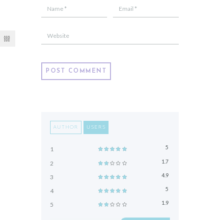
AUTHOR
USERS
5
1
1.7
2
4.9
3
5
4
1.9
5