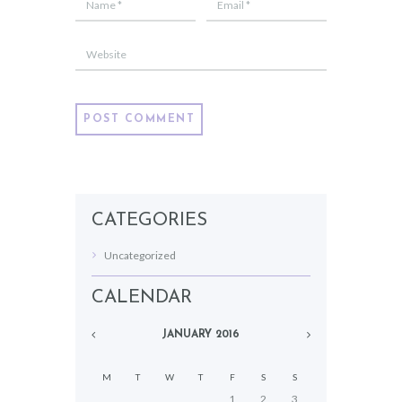
CATEGORIES
Uncategorized
CALENDAR
JANUARY
2016
M
T
W
T
F
S
S
1
2
3