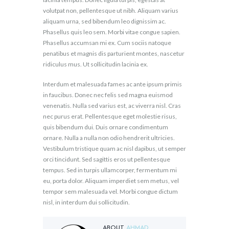
volutpat non, pellentesque ut nibh. Aliquam varius
aliquam urna, sed bibendum leo dignissim ac.
Phasellus quis leo sem. Morbi vitae congue sapien.
Phasellus accumsan mi ex. Cum sociis natoque
penatibus et magnis dis parturient montes, nascetur
ridiculus mus. Ut sollicitudin lacinia ex.
Interdum et malesuada fames ac ante ipsum primis
in faucibus. Donec nec felis sed magna euismod
venenatis. Nulla sed varius est, ac viverra nisl. Cras
nec purus erat. Pellentesque eget molestie risus,
quis bibendum dui. Duis ornare condimentum
ornare. Nulla a nulla non odio hendrerit ultricies.
Vestibulum tristique quam ac nisl dapibus, ut semper
orci tincidunt. Sed sagittis eros ut pellentesque
tempus. Sed in turpis ullamcorper, fermentum mi
eu, porta dolor. Aliquam imperdiet sem metus, vel
tempor sem malesuada vel. Morbi congue dictum
nisl, in interdum dui sollicitudin.
ABOUT
AHMAD