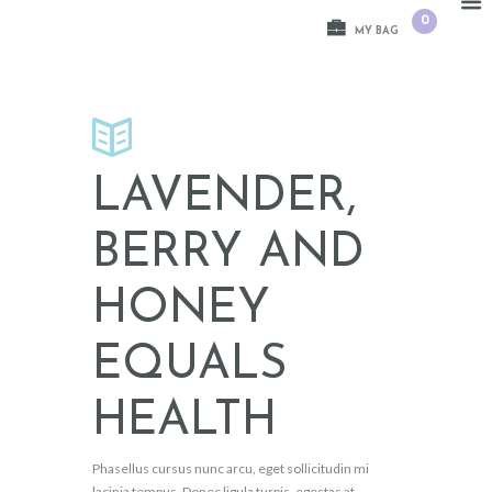
0
MY BAG
LAVENDER,
BERRY AND
HONEY
EQUALS
HEALTH
Phasellus cursus nunc arcu, eget sollicitudin mi
lacinia tempus. Donec ligula turpis, egestas at